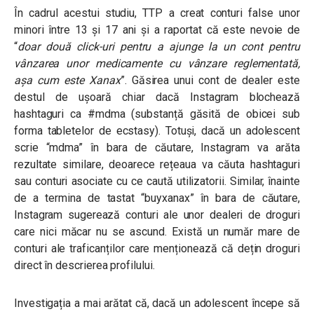
În cadrul acestui studiu, TTP a creat conturi false unor
minori între 13 și 17 ani și a raportat că este nevoie de
“
doar două click-uri pentru a ajunge la un cont pentru
vânzarea unor medicamente cu vânzare reglementată,
așa cum este Xanax
”. Găsirea unui cont de dealer este
destul de ușoară chiar dacă Instagram blochează
hashtaguri ca #mdma (substanță găsită de obicei sub
forma tabletelor de ecstasy). Totuși, dacă un adolescent
scrie “mdma” în bara de căutare, Instagram va arăta
rezultate similare, deoarece rețeaua va căuta hashtaguri
sau conturi asociate cu ce caută utilizatorii. Similar, înainte
de a termina de tastat “buyxanax” în bara de căutare,
Instagram sugerează conturi ale unor dealeri de droguri
care nici măcar nu se ascund. Există un număr mare de
conturi ale traficanților care menționează că dețin droguri
direct în descrierea profilului.
Investigația a mai arătat că, dacă un adolescent începe să