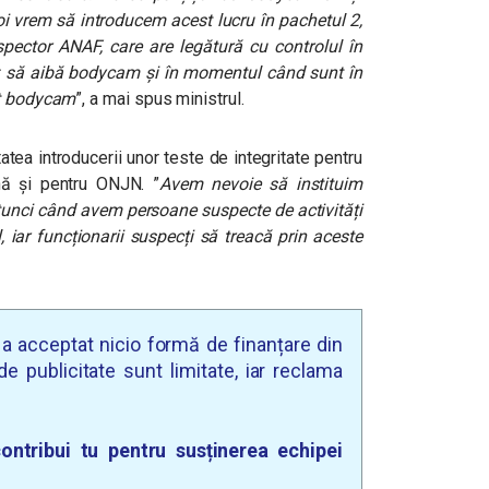
oi vrem să introducem acest lucru în pachetul 2,
pector ANAF, care are legătură cu controlul în
li: să aibă bodycam și în momentul când sunt în
st bodycam
”, a mai spus ministrul.
tea introducerii unor teste de integritate pentru
ă și pentru ONJN. ”
Avem nevoie să instituim
tunci când avem persoane suspecte de activități
 iar funcționarii suspecți să treacă prin aceste
u a acceptat nicio formă de finanțare din
e publicitate sunt limitate, iar reclama
ontribui tu pentru susținerea echipei