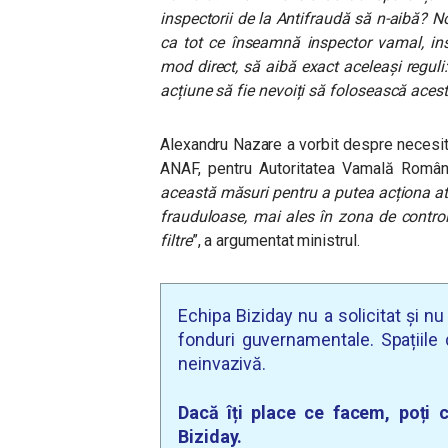
inspectorii de la Antifraudă să n-aibă? N
ca tot ce înseamnă inspector vamal, ins
mod direct, să aibă exact aceleași regu
acțiune să fie nevoiți să folosească ace
Alexandru Nazare a vorbit despre necesita
ANAF, pentru Autoritatea Vamală Român
această măsuri pentru a putea acționa a
frauduloase, mai ales în zona de control,
filtre
”, a argumentat ministrul.
Echipa Biziday nu a solicitat și n
fonduri guvernamentale. Spațiile d
neinvazivă.
Dacă îți place ce facem, poți c
Biziday.