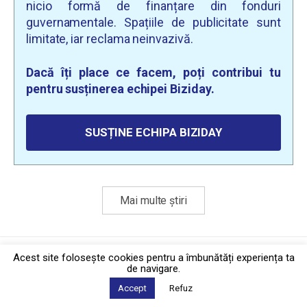
nicio formă de finanțare din fonduri
guvernamentale. Spațiile de publicitate sunt
limitate, iar reclama neinvazivă.
Dacă îți place ce facem, poți contribui tu
pentru susținerea echipei Biziday.
SUSȚINE ECHIPA BIZIDAY
Mai multe știri
Politica de confidențialitate
·
Contact
Acest site foloseşte cookies pentru a îmbunătăți experiența ta
2026 © Biziday
de navigare.
Accept
Refuz