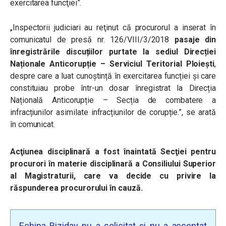
exercitarea funcţiei”.
„
Inspectorii judiciari au reţinut că procurorul a inserat în
comunicatul de presă nr. 126/VIII/3/2018
pasaje din
înregistrările discuțiilor purtate la sediul Direcției
Naționale Anticorupție – Serviciul Teritorial Ploiești
,
despre care a luat cunoștință în exercitarea funcției şi care
constituiau probe într-un dosar înregistrat la Direcția
Națională Anticorupție – Secția de combatere a
infracțiunilor asimilate infracțiunilor de corupție.
”, se arată
în comunicat.
Acţiunea disciplinară a fost înaintată Secţiei pentru
procurori în materie disciplinară a Consiliului Superior
al Magistraturii, care va decide cu privire la
răspunderea procurorului în cauză.
Echipa Biziday nu a solicitat și nu a acceptat