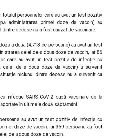
n totalul persoanelor care au avut un test pozitiv
upă administrarea primei doze de vaccin) au
 dintre decese nu a fost cauzat de vaccinare.
 doza a doua (4.718 de persoane) au avut un test
inistrarea celei de-a doua doze de vaccin, iar 86
or care au avut un test pozitiv de infecție cu
a celei de a doua doze de vaccin) a survenit
ituație niciunul dintre decese nu a survenit ca
e cu infecție SARS-CoV-2 după vaccinare de la
raportate în ultimele două săptămâni.
persoane au avut un test pozitiv de infecție cu
primei doze de vaccin, iar 359 persoane au fost
elei de a doua doze de vaccin.