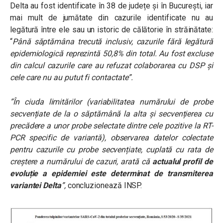
Delta au fost identificate în 38 de județe și în București, iar
mai mult de jumătate din cazurile identificate nu au
legătură între ele sau un istoric de călătorie în străinătate:
“
Până săptămâna trecută inclusiv, cazurile fără legătură
epidemiologică reprezintă 50,8% din total. Au fost excluse
din calcul cazurile care au refuzat colaborarea cu DSP și
cele care nu au putut fi contactate”.
”În ciuda limitărilor (variabilitatea numărului de probe
secvențiate de la o săptămână la alta și secvențierea cu
precădere a unor probe selectate dintre cele pozitive la RT-
PCR specific de variantă), observarea datelor colectate
pentru cazurile cu probe secvențiate, cuplată cu rata de
creștere a numărului de cazuri, arată că
actualul profil de
evoluție a epidemiei este determinat de transmiterea
variantei Delta
”,
concluzionează INSP.