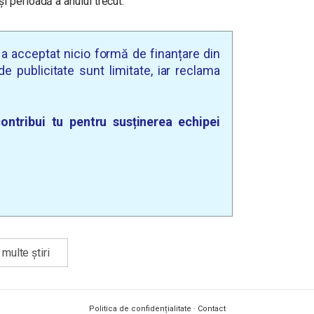
i perioadă a anului trecut.
u a acceptat nicio formă de finanțare din
e publicitate sunt limitate, iar reclama
ontribui tu pentru susținerea echipei
multe știri
Politica de confidențialitate
·
Contact