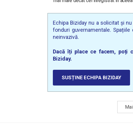
mai mare decât cel înregistrat în aceeaș
Echipa Biziday nu a solicitat și n
fonduri guvernamentale. Spațiile d
neinvazivă.
Dacă îți place ce facem, poți c
Biziday.
SUSȚINE ECHIPA BIZIDAY
Mai 