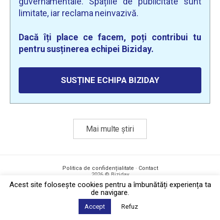
guvernamentale. Spațiile de publicitate sunt
limitate, iar reclama neinvazivă.
Dacă îți place ce facem, poți contribui tu
pentru susținerea echipei Biziday.
SUSȚINE ECHIPA BIZIDAY
Mai multe știri
Politica de confidențialitate
·
Contact
2026 © Biziday
Acest site foloseşte cookies pentru a îmbunătăți experiența ta
de navigare.
Accept
Refuz