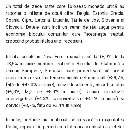
Un total de zece state care folosesc moneda unică au
raportat o inflație de două cifre: Belgia, Estonia, Grecia,
Spania, Cipru, Letonia, Lituania, Țările de Jos, Slovenia și
Slovacia. Datele sunt încă un semn de rău augur pentru
economia blocului comunitar, care încetinește treptat,
crescând probabilitatea unei recesiuni.
Inflația anuală în Zona Euro a urcat până la +8,9% de la
+8,6% în iunie, conform estimării Biroului de Statistică a
Uniunii Europene, Eurostat, care proiectează că prețul
energiei a crescut în termeni anuali cel mai mult (+39,7%,
față de +42,0% în iunie), urmat de alimente, alcool și tutun
(+9,8%, față de +8,9% în iunie), bunuri industriale
neenergetice (+4,5%, comparativ cu +4,3% în iunie) și
servicii (+3,7%, față de +3,4% în iunie).
În iulie, prețurile au continuat să crească în majoritatea
țărilor, împinse de perturbarea tot mai accentuată a piețelor