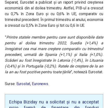
Separat, Eurostat a publicat și un raport privind creșterea
economică din al doilea trimestru. Astfel, PIB-ul a crescut
cu 0,7% în Zona Euro și cu 0,6% în UE, comparativ cu
trimestrul precedent. În primul trimestru al anului, economia
a crescut cu 0,5% în Zona Euro și tot cu 0,6 în UE.
”
Printre statele membre pentru care sunt disponibile date
pentru al doilea trimestru 2022, Suedia (+1,4%) a
înregistrat cea mai mare creștere comparativ cu trimestrul
precedent, urmată de Spania (+1,1%) și Italia (+1,0%).
Scăderi au fost înregistrate în Letonia (-1,4%), în Lituania
(-0,4%) și în Portugalia (-0,2%). Ratele de creștere de la an
la an au fost pozitive pentru toate țările
”, notează Eurostat.
Surse:
Eurostat
,
Euronews
.
Echipa Biziday nu a solicitat și nu a acceptat
nicio formă de finanțare din fonduri