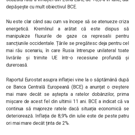
depășește cu mult obiectivul BCE.
Nu este clar când sau cum va începe să se atenueze criza
energetică. Kremlinul a arătat că este dispus să
manipuleze fluxurile de gaze ca represalii pentru
sancțiunile occidentale. Țările se pregătesc deja pentru cel
mai rău scenariu, în care Rusia întrerupe unilateral toate
livrările și trimite UE într-o recesiune profundă și
dureroasă.
Raportul Eurostat asupra inflației vine la o săptămână după
ce Banca Centrală Europeană (BCE) a anunțat o creștere
mai mare decât se aștepta a ratelor dobânzilor, prima
mișcare de acest fel din ultimii 11 ani. BCE a indicat că va
continua să majoreze ratele dacă situația economică se
deteriorează. Inflația de 8,9% din iulie este de peste patru
ori mai mare decât ținta de 2%.