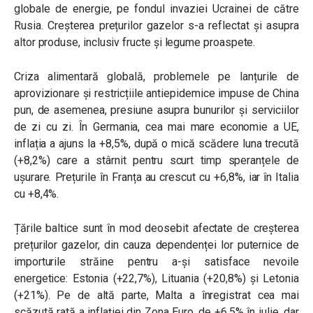
globale de energie, pe fondul invaziei Ucrainei de către
Rusia. Creșterea prețurilor gazelor s-a reflectat și asupra
altor produse, inclusiv fructe și legume proaspete.
Criza alimentară globală, problemele pe lanțurile de
aprovizionare și restricțiile antiepidemice impuse de China
pun, de asemenea, presiune asupra bunurilor și serviciilor
de zi cu zi. În Germania, cea mai mare economie a UE,
inflația a ajuns la +8,5%, după o mică scădere luna trecută
(+8,2%) care a stârnit pentru scurt timp speranțele de
ușurare. Prețurile în Franța au crescut cu +6,8%, iar în Italia
cu +8,4%.
Țările baltice sunt în mod deosebit afectate de creșterea
prețurilor gazelor, din cauza dependenței lor puternice de
importurile străine pentru a-și satisface nevoile
energetice: Estonia (+22,7%), Lituania (+20,8%) și Letonia
(+21%). Pe de altă parte, Malta a înregistrat cea mai
scăzută rată a inflației din Zona Euro, de +6,5% în iulie, dar