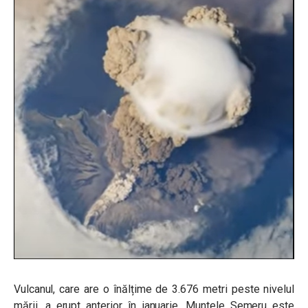
Vulcanul, care are o înălțime de 3.676 metri peste nivelul
mării, a erupt anterior în ianuarie. Muntele Semeru este