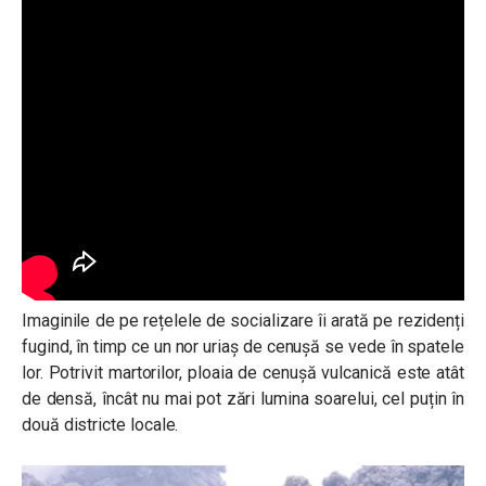
Imaginile de pe rețelele de socializare îi arată pe rezidenți
fugind, în timp ce un nor uriaș de cenușă se vede în spatele
lor. Potrivit martorilor, ploaia de cenușă vulcanică este atât
de densă, încât nu mai pot zări lumina soarelui, cel puțin în
două districte locale.