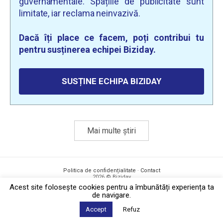
guvernamentale. Spațiile de publicitate sunt
limitate, iar reclama neinvazivă.
Dacă îți place ce facem, poți contribui tu
pentru susținerea echipei Biziday.
SUSȚINE ECHIPA BIZIDAY
Mai multe știri
Politica de confidențialitate
·
Contact
2026 © Biziday
Acest site foloseşte cookies pentru a îmbunătăți experiența ta
de navigare.
Accept
Refuz