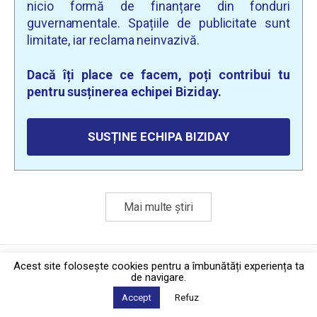
nicio formă de finanțare din fonduri
guvernamentale. Spațiile de publicitate sunt
limitate, iar reclama neinvazivă.
Dacă îți place ce facem, poți contribui tu
pentru susținerea echipei Biziday.
SUSȚINE ECHIPA BIZIDAY
Mai multe știri
Politica de confidențialitate
·
Contact
Acest site foloseşte cookies pentru a îmbunătăți experiența ta
2026 © Biziday
de navigare.
Accept
Refuz