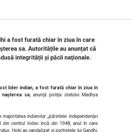
 a fost furată chiar în ziua în care
șterea sa. Autoritățile au anunțat că
dusă integrității și păcii naționale.
 lider indian, a fost furată chiar în ziua în
 nașterea sa
, anunță poliția statului
Madhya
 majoritatea indienilor „părintele independenței
 din centrul Indiei încă din 1948, anul în care
indus.
Hoții au vandalizat și portretele lui Gandhi,