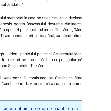
tul „trădător”.
ului memorial în care se ținea cenușa, a declarat
 deschis poarta Bhawanului devreme dimineața,
”, a spus el pentru site-ul indian The Wire. „Când
T] am constatat că au dispărut, iar afișul său a
 – liderul partidului politic al Congresului local
trebuie să se oprească. Le cer polițiștilor să
spus Singh pentru The Wire.
îl venerează în continuare pe Gandhi ca fiind
pe Gandhi de trădare, pentru că a susținut unitatea
u a acceptat nicio formă de finanțare din