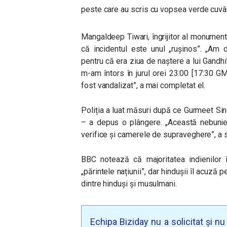
peste care au scris cu vopsea verde cuvân
Mangaldeep Tiwari, îngrijitor al monument
că incidentul este unul „rușinos”. „Am
pentru că era ziua de naștere a lui Gandhi
m-am întors în jurul orei 23:00 [17:30 GM
fost vandalizat”, a mai completat el.
Poliția a luat măsuri după ce Gurmeet Singh
– a depus o plângere. „Această nebunie 
verifice și camerele de supraveghere”, a 
BBC notează că majoritatea indienilor 
„părintele națiunii”, dar hindușii îl acuză 
dintre hinduși și musulmani.
Echipa Biziday nu a solicitat și n