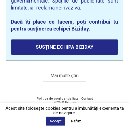
guvernamentale. Spațiile de publicitate sunt
limitate, iar reclama neinvazivă.
Dacă îți place ce facem, poți contribui tu
pentru susținerea echipei Biziday.
SUSȚINE ECHIPA BIZIDAY
Mai multe știri
Politica de confidențialitate
·
Contact
2026 © Biziday
Acest site foloseşte cookies pentru a îmbunătăți experiența ta
de navigare.
Accept
Refuz