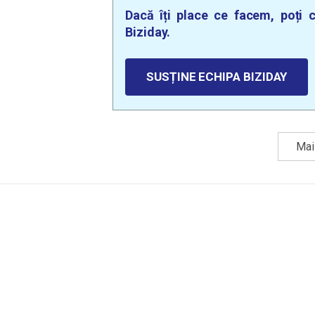
Dacă îți place ce facem, poți c
Biziday.
SUSȚINE ECHIPA BIZIDAY
Mai 