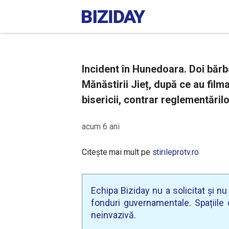
Incident în Hunedoara. Doi bărba
Mănăstirii Jieț, după ce au filma
bisericii, contrar reglementărilo
acum 6 ani
Citește mai mult pe
stirileprotv.ro
Echipa Biziday nu a solicitat și n
fonduri guvernamentale. Spațiile d
neinvazivă.