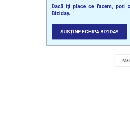
Dacă îți place ce facem, poți c
Biziday.
SUSȚINE ECHIPA BIZIDAY
Mai 