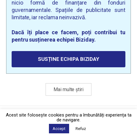
nicio formă de finanțare din fonduri
guvernamentale. Spațiile de publicitate sunt
limitate, iar reclama neinvazivă.
Dacă îți place ce facem, poți contribui tu
pentru susținerea echipei Biziday.
SUSȚINE ECHIPA BIZIDAY
Mai multe știri
Politica de confidențialitate
·
Contact
Acest site foloseşte cookies pentru a îmbunătăți experiența ta
2026 © Biziday
de navigare.
Accept
Refuz