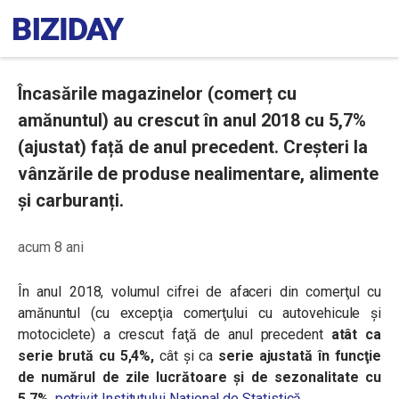
Încasările magazinelor (comerț cu
amănuntul) au crescut în anul 2018 cu 5,7%
(ajustat) față de anul precedent. Creșteri la
vânzările de produse nealimentare, alimente
și carburanți.
acum 8 ani
În anul 2018, volumul cifrei de afaceri din comerţul cu
amănuntul (cu excepţia comerţului cu autovehicule şi
motociclete) a crescut faţă de anul precedent
atât ca
serie brută cu 5,4%,
cât şi ca
serie ajustată în funcţie
de numărul de zile lucrătoare şi de sezonalitate cu
5,7%
,
potrivit Institutului Național de Statistică.