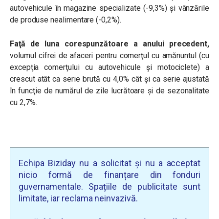
autovehicule în magazine specializate (-9,3%) și vânzările
de produse nealimentare (-0,2%).
Faţă de luna corespunzătoare a anului precedent,
volumul cifrei de afaceri pentru comerţul cu amănuntul (cu
excepţia comerţului cu autovehicule şi motociclete)
a
crescut
atât ca serie brută
cu
4,0%
cât şi ca serie ajustată
în funcţie de numărul de zile lucrătoare şi de sezonalitate
cu
2,7%
.
Echipa Biziday nu a solicitat și nu a acceptat
nicio formă de finanțare din fonduri
guvernamentale. Spațiile de publicitate sunt
limitate, iar reclama neinvazivă.