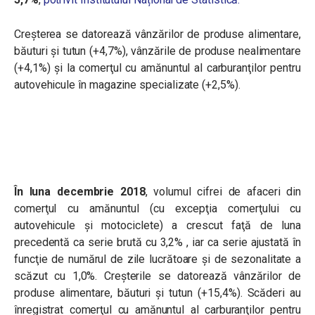
Creșterea se datorează vânzărilor de produse alimentare,
băuturi şi tutun (+4,7%), vânzările de produse nealimentare
(+4,1%) şi la comerţul cu amănuntul al carburanţilor pentru
autovehicule în magazine specializate (+2,5%).
În luna decembrie 2018
,
volumul cifrei de afaceri din
comerţul cu amănuntul (cu excepţia comerţului cu
autovehicule şi motociclete)
a crescut
faţă de luna
precedentă ca serie brută
cu
3,2%
, iar ca
serie ajustată în
funcţie de numărul de zile lucrătoare şi de sezonalitate a
scăzut
cu
1,0%
. Creșterile se datorează
vânzărilor de
produse alimentare, băuturi şi tutun (+15,4%). Scăderi au
înregistrat comerţul cu amănuntul al carburanţilor pentru