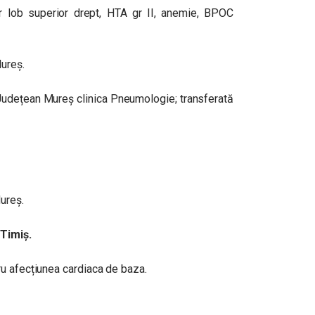
 lob superior drept, HTA gr II, anemie, BPOC
ureș.
c Județean Mureș clinica Pneumologie; transferată
Mureș.
 Timiș.
u afecțiunea cardiaca de baza.