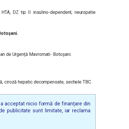
, HTA, DZ tip II insulino-dependent, neuropatie
Botoșani.
țean de Urgență Mavromati- Botoșani.
că, ciroză hepatic decompensate, sechele TBC.
u a acceptat nicio formă de finanțare din
e publicitate sunt limitate, iar reclama