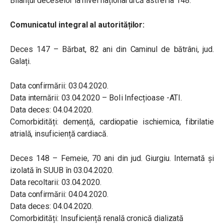
Bilanțul deceselor la nivel național urcă astfel la 148.
Comunicatul integral al autorităților:
Deces 147 – Bărbat, 82 ani din Caminul de bătrâni, jud.
Galați.
Data confirmării: 03.04.2020.
Data internării: 03.04.2020 – BoIi Infecțioase -ATI.
Data deces: 04.04.2020.
Comorbidități: demență, cardiopatie ischiemica, fibrilatie
atrială, insuficiență cardiacă.
Deces 148 – Femeie, 70 ani din jud. Giurgiu. Internată și
izolată în SUUB în 03.04.2020.
Data recoltarii: 03.04.2020.
Data confirmării: 04.04.2020.
Data deces: 04.04.2020.
Comorbidități: Insuficiență renală cronică dializată