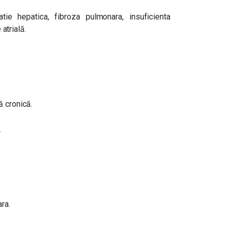
atie hepatica, fibroza pulmonara, insuficienta
 atrială.
ă cronică.
.
ra.