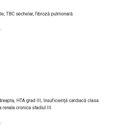
le, TBC sechelar, fibroză pulmonară.
.
reapta, HTA grad III, Insuficiență cardiacă clasa
 renala cronica stadiul III.
.