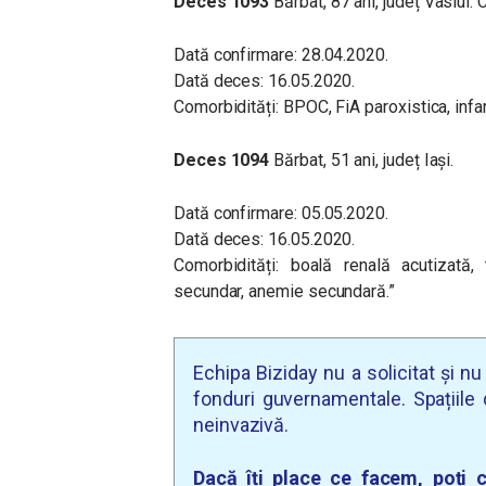
Deces 1093
Bărbat, 87 ani, județ Vaslui
Dată confirmare: 28.04.2020.
Dată deces: 16.05.2020.
Comorbidități: BPOC, FiA paroxistica, infa
Deces 1094
Bărbat, 51 ani, județ Iași.
Dată confirmare: 05.05.2020.
Dată deces: 16.05.2020.
Comorbidități: boală renală acutizată,
secundar, anemie secundară.”
Echipa Biziday nu a solicitat și n
fonduri guvernamentale. Spațiile d
neinvazivă.
Dacă îți place ce facem, poți c