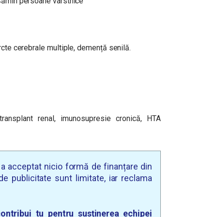
. Cămin persoane vârstnice
rcte cerebrale multiple, demență senilă.
 transplant renal, imunosupresie cronică, HTA
u a acceptat nicio formă de finanțare din
e publicitate sunt limitate, iar reclama
ontribui tu pentru susținerea echipei