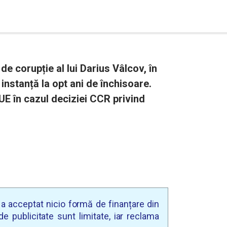
e corupție al lui Darius Vâlcov, în
instanță la opt ani de închisoare.
UE în cazul deciziei CCR privind
u a acceptat nicio formă de finanțare din
e publicitate sunt limitate, iar reclama