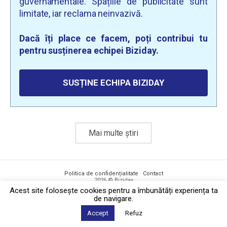
guvernamentale. Spațiile de publicitate sunt
limitate, iar reclama neinvazivă.
Dacă îți place ce facem, poți contribui tu
pentru susținerea echipei Biziday.
SUSȚINE ECHIPA BIZIDAY
Mai multe știri
Politica de confidențialitate
·
Contact
2026 © Biziday
Acest site foloseşte cookies pentru a îmbunătăți experiența ta
de navigare.
Accept
Refuz