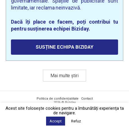
guvernamentale. Spațiile de publicitate sunt
limitate, iar reclama neinvazivă.
Dacă îți place ce facem, poți contribui tu
pentru susținerea echipei Biziday.
SUSȚINE ECHIPA BIZIDAY
Mai multe știri
Politica de confidențialitate
·
Contact
2026 © Biziday
Acest site foloseşte cookies pentru a îmbunătăți experiența ta
de navigare.
Accept
Refuz