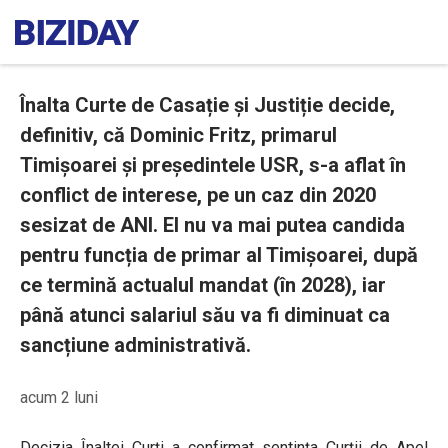
Înalta Curte de Casație și Justiție decide,
definitiv, că Dominic Fritz, primarul
Timișoarei și președintele USR, s-a aflat în
conflict de interese, pe un caz din 2020
sesizat de ANI. El nu va mai putea candida
pentru funcția de primar al Timișoarei, după
ce termină actualul mandat (în 2028), iar
până atunci salariul său va fi diminuat ca
sancțiune administrativă.
acum 2 luni
Decizia Înaltei Curți a confirmat sentința Curții de Apel