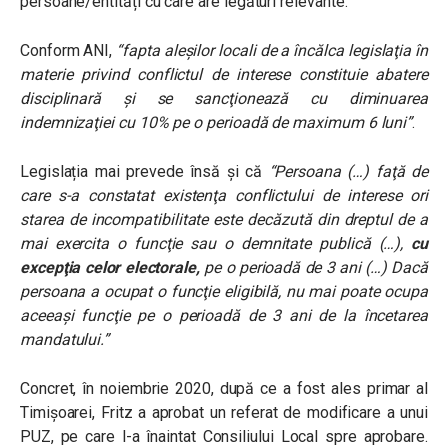
persoane/entități cu care are legături relevante.
Conform ANI,
“fapta aleşilor locali de a încălca legislaţia în
materie privind conflictul de interese constituie abatere
disciplinară şi se sancţionează cu diminuarea
indemnizaţiei cu 10% pe o perioadă de maximum 6 luni”
.
Legislația mai prevede însă și că
“Persoana (…) faţă de
care s-a constatat existenţa conflictului de interese ori
starea de incompatibilitate este decăzută din dreptul de a
mai exercita o funcţie sau o demnitate publică (…),
cu
excepţia celor electorale,
pe o perioadă de 3 ani (…) Dacă
persoana a ocupat o funcţie eligibilă, nu mai poate ocupa
aceeaşi funcţie pe o perioadă de 3 ani de la încetarea
mandatului.”
Concret, în noiembrie 2020, după ce a fost ales primar al
Timișoarei, Fritz a aprobat un referat de modificare a unui
PUZ, pe care l-a înaintat Consiliului Local spre aprobare.