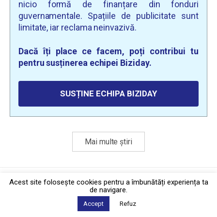
nicio formă de finanțare din fonduri
guvernamentale. Spațiile de publicitate sunt
limitate, iar reclama neinvazivă.
Dacă îți place ce facem, poți contribui tu
pentru susținerea echipei Biziday.
SUSȚINE ECHIPA BIZIDAY
Mai multe știri
Politica de confidențialitate
·
Contact
Acest site foloseşte cookies pentru a îmbunătăți experiența ta
2026 © Biziday
de navigare.
Accept
Refuz