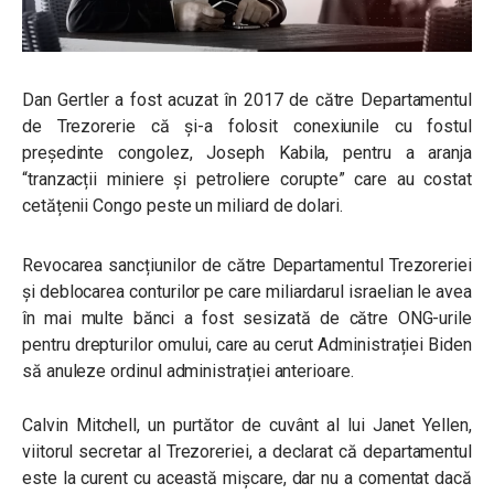
Dan Gertler a fost acuzat în 2017 de către Departamentul
de Trezorerie că și-a folosit conexiunile cu fostul
președinte congolez, Joseph Kabila, pentru a aranja
“tranzacții miniere și petroliere corupte” care au costat
cetățenii Congo peste un miliard de dolari.
Revocarea sancțiunilor de către Departamentul Trezoreriei
și deblocarea conturilor pe care miliardarul israelian le avea
în mai multe bănci a fost sesizată de către ONG-urile
pentru drepturilor omului, care au cerut Administrației Biden
să anuleze ordinul administrației anterioare.
Calvin Mitchell, un purtător de cuvânt al lui Janet Yellen,
viitorul secretar al Trezoreriei, a declarat că departamentul
este la curent cu această mișcare, dar nu a comentat dacă