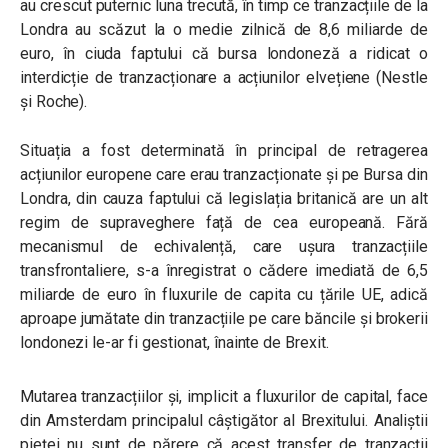
au crescut puternic luna trecută, în timp ce tranzacțiile de la
Londra au scăzut la o medie zilnică de 8,6 miliarde de
euro, în ciuda faptului că bursa londoneză a ridicat o
interdicție de tranzacționare a acțiunilor elvețiene (Nestle
și Roche).
Situația a fost determinată în principal de retragerea
acțiunilor europene care erau tranzacționate și pe Bursa din
Londra, din cauza faptului că legislația britanică are un alt
regim de supraveghere față de cea europeană. Fără
mecanismul de echivalență, care ușura tranzacțiile
transfrontaliere, s-a înregistrat o cădere imediată de 6,5
miliarde de euro în fluxurile de capita cu țările UE, adică
aproape jumătate din tranzacțiile pe care băncile și brokerii
londonezi le-ar fi gestionat, înainte de Brexit.
Mutarea tranzacțiilor și, implicit a fluxurilor de capital, face
din Amsterdam principalul câștigător al Brexitului. Analiștii
pieței nu sunt de părere că acest transfer de tranzacții