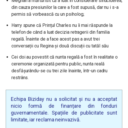
Meghan a mărturisit că a luat în considerare sinuciderea,
din cauza presiunilor la care a fost supusă, dar nu i s-a
permis să vorbească cu un psiholog;
Harry spune că Prințul Charles nu îi mai răspunde la
telefon de când a luat decizia retragerii din familia
regală. Înainte de a face acest pas a avut trei
conversații cu Regina și două discuții cu tatăl său
Cei doi au povestit că nunta regală a fost în realitate o
ceremonie organizată pentru public, nunta reală
desfășurându-se cu trei zile înainte, într-un cadru
restrâns.
Echipa Biziday nu a solicitat și nu a acceptat
nicio formă de finanțare din fonduri
guvernamentale. Spațiile de publicitate sunt
limitate, iar reclama neinvazivă.