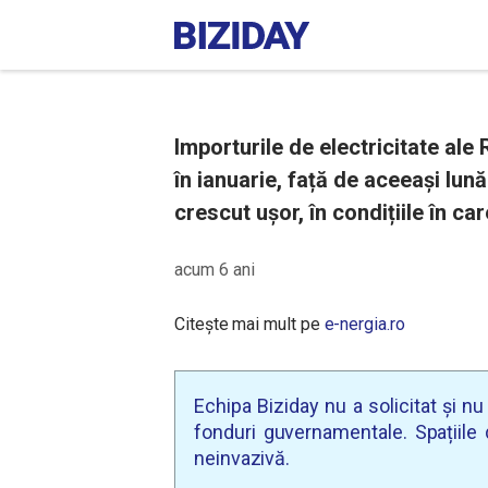
Importurile de electricitate al
în ianuarie, față de aceeași lun
crescut ușor, în condițiile în ca
acum 6 ani
Citește mai mult pe
e-nergia.ro
Echipa Biziday nu a solicitat și n
fonduri guvernamentale. Spațiile d
neinvazivă.