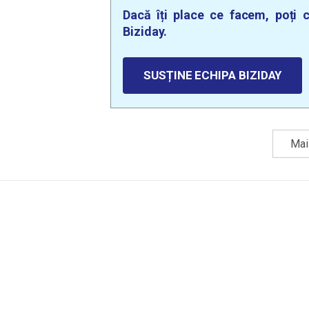
Dacă îți place ce facem, poți c
Biziday.
SUSȚINE ECHIPA BIZIDAY
Mai 