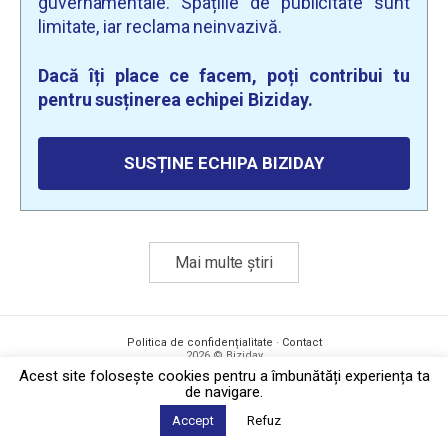
guvernamentale. Spațiile de publicitate sunt
limitate, iar reclama neinvazivă.
Dacă îți place ce facem, poți contribui tu
pentru susținerea echipei Biziday.
SUSȚINE ECHIPA BIZIDAY
Mai multe știri
Politica de confidențialitate
·
Contact
2026 © Biziday
Acest site foloseşte cookies pentru a îmbunătăți experiența ta
de navigare.
Accept
Refuz