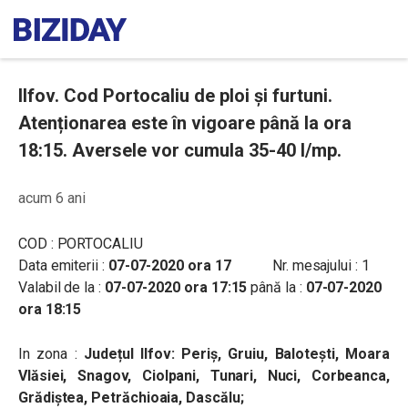
Ilfov. Cod Portocaliu de ploi și furtuni.
Atenționarea este în vigoare până la ora
18:15. Aversele vor cumula 35-40 l/mp.
acum 6 ani
COD : PORTOCALIU
Data emiterii :
07-07-2020 ora 17
Nr. mesajului : 1
Valabil de la :
07-07-2020 ora 17:15
până la :
07-07-2020
ora 18:15
In zona :
Județul Ilfov: Periș, Gruiu, Balotești, Moara
Vlăsiei, Snagov, Ciolpani, Tunari, Nuci, Corbeanca,
Grădiștea, Petrăchioaia, Dascălu;