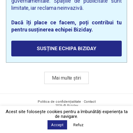
guvernamentale. Spațiile de publicitate sunt
limitate, iar reclama neinvazivă.
Dacă îți place ce facem, poți contribui tu
pentru susținerea echipei Biziday.
SUSȚINE ECHIPA BIZIDAY
Mai multe știri
Politica de confidențialitate
·
Contact
2026 © Biziday
Acest site foloseşte cookies pentru a îmbunătăți experiența ta
de navigare.
Accept
Refuz