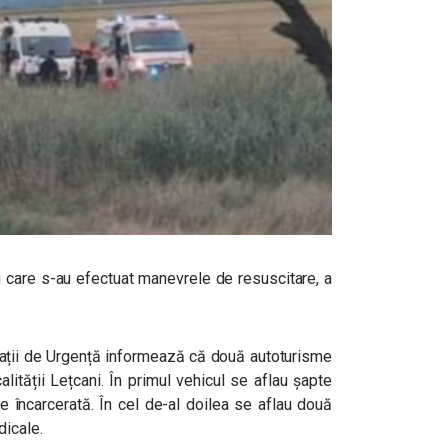
 care s-au efectuat manevrele de resuscitare, a
ații de Urgență informează că două autoturisme
alității Lețcani. În primul vehicul se aflau șapte
te încarcerată. În cel de-al doilea se aflau două
dicale.