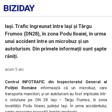
Iași. Trafic îngreunat între Iași și Târgu
Frumos (DN28), în zona Podu Iloaiei, în urma
unui accident între un microbuz și un
autoturism. Din primele informații sunt șapte
răniți.
acum 5 ani
Centrul INFOTRAFIC din Inspectoratul General al
Poliției Române
informează că un microbuz, care
transporta muncitori, și un autoturism au fost implicate într-
o coliziune pe DN 28 Iași – Târgu Frumos, în zona
localității Podu Iloaiei, județul Iași. În urma accidentului,
șapte persoane necesită îngrijiri medicale.