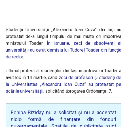
Studenții Universității „Alexandru Ioan Cuza” din Iași au
protestat de-a lungul timpului de mai multe ori împotriva
ministrului Toader.
În ianuarie, zeci de absolvenți ai
universității au cerut demisia lui Tudorel Toader din funcția
de rector.
Ultimul protest al studenților din Iași împotriva lui Toader a
avut loc în 14 martie, când
zeci de profesori și studenți de
la Universitatea „Alexandru Ioan Cuza” au protestat pe
scările universității
, solicitând abrogarea Ordonanței 7.
Echipa Biziday nu a solicitat și nu a acceptat
nicio formă de finanțare din fonduri
guvernamentale. Spațiile de publicitate sunt