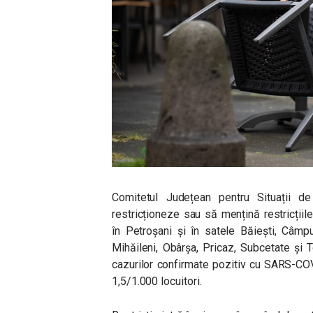
Comitetul Județean pentru Situații 
restricționeze sau să mențină restricțiil
în Petroșani și în satele Băiești, Câmpu
Mihăileni, Obârșa, Pricaz, Subcetate și T
cazurilor confirmate pozitiv cu SARS-COV 
1,5/1.000 locuitori.