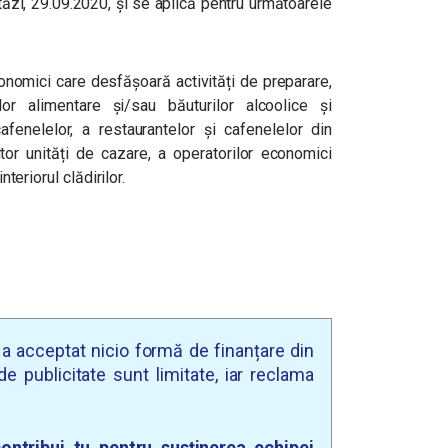
tăzi, 29.09.2020, și se aplică pentru următoarele
conomici care desfășoară activități de preparare,
r alimentare și/sau băuturilor alcoolice și
cafenelelor, a restaurantelor și cafenelelor din
altor unități de cazare, a operatorilor economici
nteriorul clădirilor.
u a acceptat nicio formă de finanțare din
e publicitate sunt limitate, iar reclama
ontribui tu pentru susținerea echipei