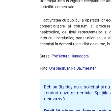
Restricția intră în vigoare începând de as
activități comerciale:
– activitatea cu publicul a operatorilor e
comercializare și consum al produselo
nealcoolice, de tipul restaurantelor și 
interiorul hotelurilor, pensiunilor sau a 
licențiați în domeniul jocurilor de noroc, în i
Sursa:
Prefectura Hunedoara
Foto:
Unsplash
/
Mika Baumeister
Echipa Biziday nu a solicitat și n
fonduri guvernamentale. Spațiile d
neinvazivă.
Dacă îți place ce facem, poți c