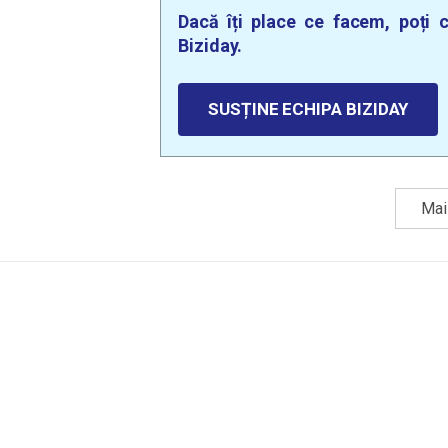
Dacă îți place ce facem, poți c
Biziday.
SUSȚINE ECHIPA BIZIDAY
Mai 