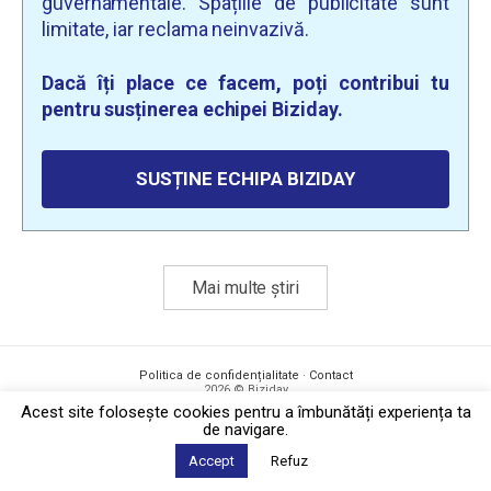
guvernamentale. Spațiile de publicitate sunt
limitate, iar reclama neinvazivă.
Dacă îți place ce facem, poți contribui tu
pentru susținerea echipei Biziday.
SUSȚINE ECHIPA BIZIDAY
Mai multe știri
Politica de confidențialitate
·
Contact
2026 © Biziday
Acest site foloseşte cookies pentru a îmbunătăți experiența ta
de navigare.
Accept
Refuz