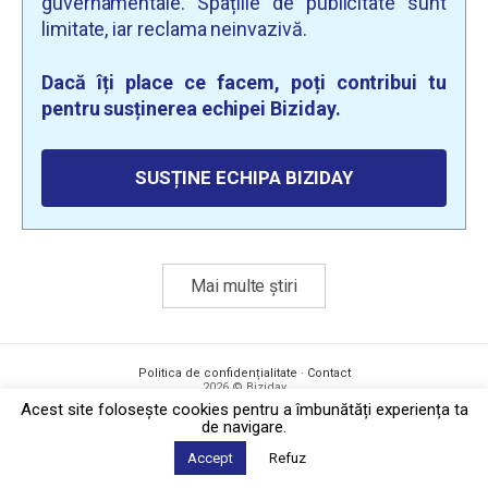
guvernamentale. Spațiile de publicitate sunt
limitate, iar reclama neinvazivă.
Dacă îți place ce facem, poți contribui tu
pentru susținerea echipei Biziday.
SUSȚINE ECHIPA BIZIDAY
Mai multe știri
Politica de confidențialitate
·
Contact
2026 © Biziday
Acest site foloseşte cookies pentru a îmbunătăți experiența ta
de navigare.
Accept
Refuz