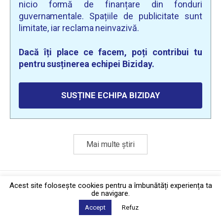
nicio formă de finanțare din fonduri
guvernamentale. Spațiile de publicitate sunt
limitate, iar reclama neinvazivă.
Dacă îți place ce facem, poți contribui tu
pentru susținerea echipei Biziday.
SUSȚINE ECHIPA BIZIDAY
Mai multe știri
Politica de confidențialitate
·
Contact
Acest site foloseşte cookies pentru a îmbunătăți experiența ta
2026 © Biziday
de navigare.
Accept
Refuz