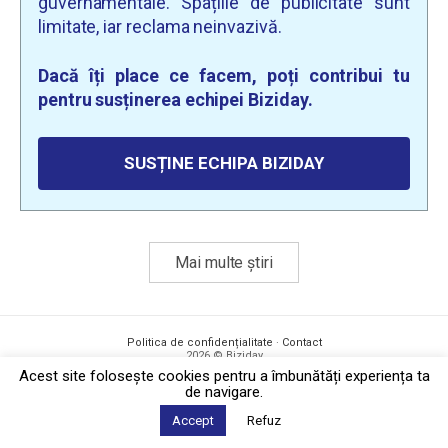
guvernamentale. Spațiile de publicitate sunt
limitate, iar reclama neinvazivă.
Dacă îți place ce facem, poți contribui tu
pentru susținerea echipei Biziday.
SUSȚINE ECHIPA BIZIDAY
Mai multe știri
Politica de confidențialitate
·
Contact
2026 © Biziday
Acest site foloseşte cookies pentru a îmbunătăți experiența ta
de navigare.
Accept
Refuz