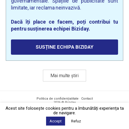
guvernamentale. Spațiile de publicitate sunt
limitate, iar reclama neinvazivă.
Dacă îți place ce facem, poți contribui tu
pentru susținerea echipei Biziday.
SUSȚINE ECHIPA BIZIDAY
Mai multe știri
Politica de confidențialitate
·
Contact
2026 © Biziday
Acest site foloseşte cookies pentru a îmbunătăți experiența ta
de navigare.
Accept
Refuz