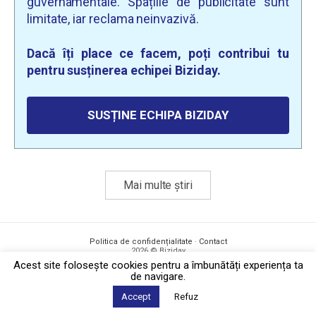
guvernamentale. Spațiile de publicitate sunt
limitate, iar reclama neinvazivă.
Dacă îți place ce facem, poți contribui tu
pentru susținerea echipei Biziday.
SUSȚINE ECHIPA BIZIDAY
Mai multe știri
Politica de confidențialitate
·
Contact
2026 © Biziday
Acest site foloseşte cookies pentru a îmbunătăți experiența ta
de navigare.
Accept
Refuz