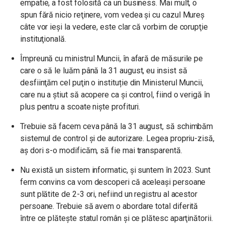
empatie, a fost folosită ca un business. Mai mult, o
spun fără nicio reţinere, vom vedea şi cu cazul Mureş
câte vor ieşi la vedere, este clar că vorbim de corupţie
instituţională.
Împreună cu ministrul Muncii, în afară de măsurile pe
care o să le luăm până la 31 august, eu insist să
desfiinţăm cel puţin o instituție din Ministerul Muncii,
care nu a ştiut să acopere ca şi control, fiind o verigă în
plus pentru a scoate nişte profituri.
Trebuie să facem ceva până la 31 august, să schimbăm
sistemul de control şi de autorizare. Legea propriu-zisă,
aş dori s-o modificăm, să fie mai transparentă.
Nu există un sistem informatic, şi suntem în 2023. Sunt
ferm convins ca vom descoperi că aceleaşi persoane
sunt plătite de 2-3 ori, nefiind un registru al acestor
persoane. Trebuie să avem o abordare total diferită
între ce plăteşte statul român şi ce plătesc aparţinătorii.