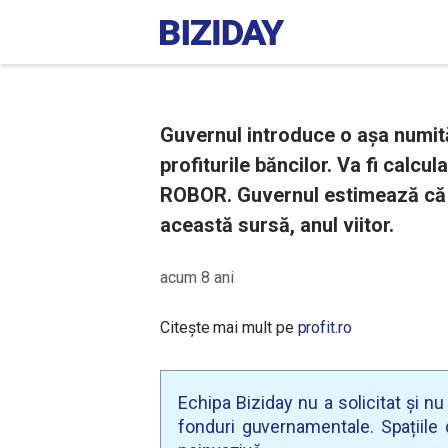
Guvernul introduce o așa numit
profiturile băncilor. Va fi calcul
ROBOR. Guvernul estimează că va
această sursă, anul viitor.
acum 8 ani
Citește mai mult pe
profit.ro
Echipa Biziday nu a solicitat și n
fonduri guvernamentale. Spațiile d