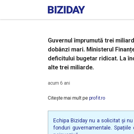
Guvernul împrumută trei miliard
dobânzi mari. Ministerul Finanț
deficitului bugetar ridicat. La î
alte trei miliarde.
acum 6 ani
Citește mai mult pe
profit.ro
Echipa Biziday nu a solicitat și n
fonduri guvernamentale. Spațiile d