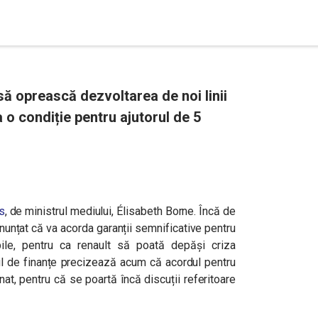
ă oprească dezvoltarea de noi linii
a o condiție pentru ajutorul de 5
s
, de ministrul mediului, Élisabeth Borne. Încă de
nunțat că va acorda garanții semnificative pentru
ile, pentru ca renault să poată depăși criza
ul de finanțe precizează acum că acordul pentru
at, pentru că se poartă încă discuții referitoare