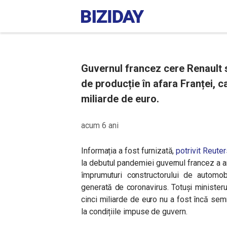
Guvernul francez cere Renault s
de producție în afara Franței, c
miliarde de euro.
acum 6 ani
Informația a fost furnizată,
potrivit Reuter
la debutul pandemiei guvernul francez a a
împrumuturi constructorului de automob
generată de coronavirus. Totuși minister
cinci miliarde de euro nu a fost încă semn
la condițiile impuse de guvern.