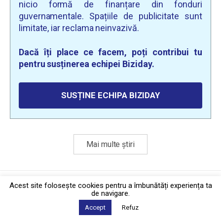
nicio formă de finanțare din fonduri
guvernamentale. Spațiile de publicitate sunt
limitate, iar reclama neinvazivă.
Dacă îți place ce facem, poți contribui tu
pentru susținerea echipei Biziday.
SUSȚINE ECHIPA BIZIDAY
Mai multe știri
Politica de confidențialitate
·
Contact
Acest site foloseşte cookies pentru a îmbunătăți experiența ta
2026 © Biziday
de navigare.
Accept
Refuz