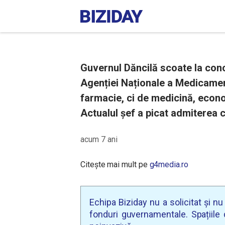
Guvernul Dăncilă scoate la con
Agenției Naționale a Medicament
farmacie, ci de medicină, econo
Actualul șef a picat admiterea 
acum 7 ani
Citește mai mult pe
g4media.ro
Echipa Biziday nu a solicitat și n
fonduri guvernamentale. Spațiile d